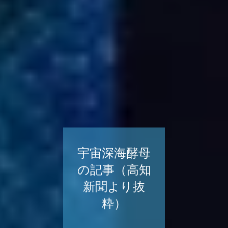
宇宙深海酵母
の記事（高知
新聞より抜
粋）